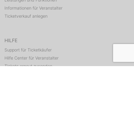
Informationen für Veranstalter
Ticketverkauf anlegen
HILFE
Support für Ticketkäufer
Hilfe Center für Veranstalter
Tickets erneut zusenden
KONTAKT
Kontaktformular
WEITERE ANGEBOTE
ditix.io