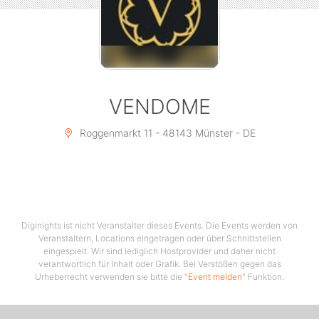
RSVD@Vendome-Muenster.de
DRESSCODE
casual-chic-streetfashion-smile
CLUB - ENTRY 6€ | +Membercard free till Midnight
VENDOME
Roggenmarkt 11 - 48143 Münster - DE
Diginights ist nicht Veranstalter dieses Events. Die Events werden von
Veranstaltern, Locations eingetragen oder über Schnittstellen
eingespielt. Wir sind lediglich Hostprovider und daher nicht
verantwortlich für Inhalt oder Grafik. Bei Verstößen gegen das
Urheberrecht verwenden sie bitte die "
Event melden
" Funktion.