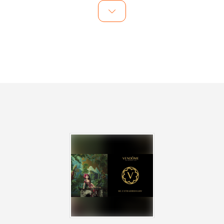
Für alle Liebhaber der Nacht bereichert der neue
Freitag Namens #beextraordinary nicht nur die
Restaurant und Bar Szene der Stadt, sondern auch das
Ausgehen im schönsten Club mitten im Herzen von
Münster City - Wir bringen zusammen was zusammen
gehört ! Heute bekommt Ihr ein besonderen
Nächtlichen Brunch serviert mit allen richtigen Zutaten,
um Stilvoll unterhalten zu werden!
RESTAURANT
Freitags - Special : feinstes Sushi trifft auf saftige
Steaks.
Angebote nur aus der Tageskarte (wechselnde
Variationen)
Um Tisch / Lounge Reservierung wird im voraus per
DM/Email gebeten.
BAR
Genieße unseren Aperitivo von 19Uhr bis 21Uhr ! Du