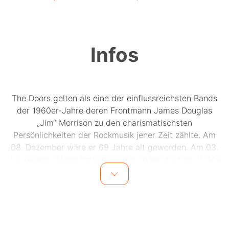
Infos
The Doors gelten als eine der einflussreichsten Bands
der 1960er-Jahre deren Frontmann James Douglas
„Jim“ Morrison zu den charismatischsten
Persönlichkeiten der Rockmusik jener Zeit zählte. Am
08. Dezember wäre er 69 Jahre alt geworden. Am 03.
Juli diesen Jahres hatte sich sein Todestag zum 41. Mal
gejährt. Mit nur 27 Jahren ist er auf mysteriöse Art und
Weise in Paris gestorben und noch heute ist seine
Grabstätte auf dem Pariser Ostfriedhof Père Lachaise
eine Pilgerstätte für seine zahlreichen jungen wie alten
Fans.