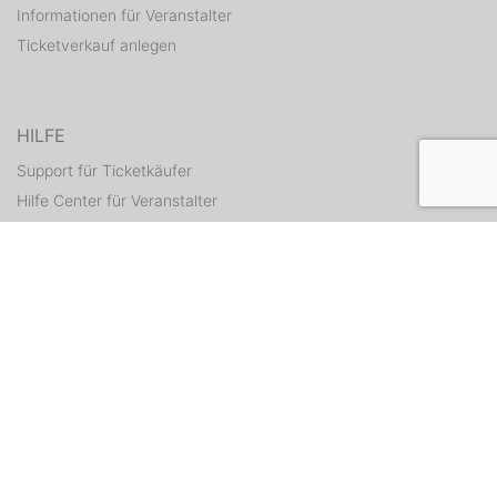
Informationen für Veranstalter
Ticketverkauf anlegen
HILFE
Support für Ticketkäufer
Hilfe Center für Veranstalter
Tickets erneut zusenden
KONTAKT
Kontaktformular
WEITERE ANGEBOTE
ditix.io
handballticket.de