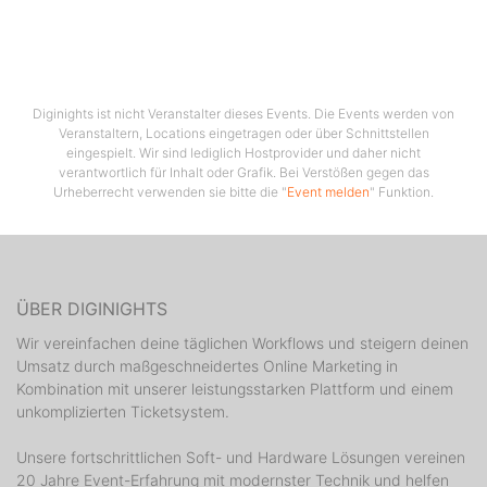
Diginights ist nicht Veranstalter dieses Events. Die Events werden von
Veranstaltern, Locations eingetragen oder über Schnittstellen
eingespielt. Wir sind lediglich Hostprovider und daher nicht
verantwortlich für Inhalt oder Grafik. Bei Verstößen gegen das
Urheberrecht verwenden sie bitte die "
Event melden
" Funktion.
ÜBER DIGINIGHTS
Wir vereinfachen deine täglichen Workflows und steigern deinen
Umsatz durch maßgeschneidertes Online Marketing in
Kombination mit unserer leistungsstarken Plattform und einem
unkomplizierten Ticketsystem.
Unsere fortschrittlichen Soft- und Hardware Lösungen vereinen
20 Jahre Event-Erfahrung mit modernster Technik und helfen