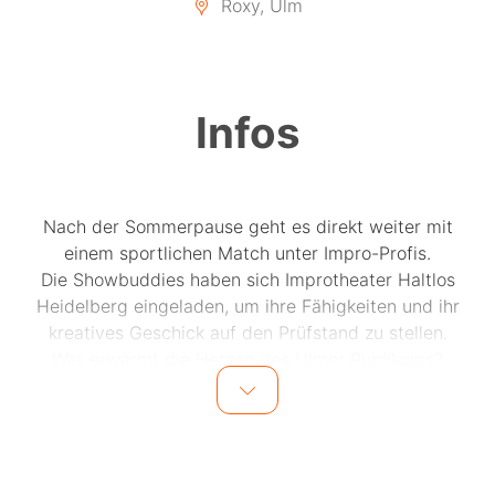
Roxy, Ulm
Infos
Nach der Sommerpause geht es direkt weiter mit
einem sportlichen Match unter Impro-Profis.
Die Showbuddies haben sich Improtheater Haltlos
Heidelberg eingeladen, um ihre Fähigkeiten und ihr
kreatives Geschick auf den Prüfstand zu stellen.
Wer erwärmt die Herzen des Ulmer Publikums?
Welche der Mannschaften ist mehr in der Lage ein
Feuerwerk an Inspiration und Kreativität zu zaubern?
Überraschend, schnell und einzigartig.
Sei dabei …. immer wieder neu, immer wieder anders….