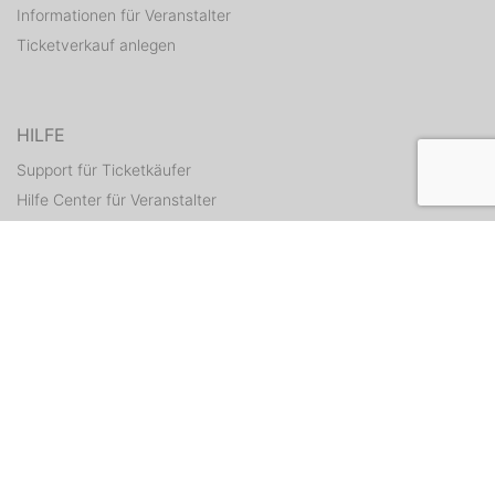
Informationen für Veranstalter
Ticketverkauf anlegen
HILFE
Support für Ticketkäufer
Hilfe Center für Veranstalter
Tickets erneut zusenden
KONTAKT
Kontaktformular
WEITERE ANGEBOTE
ditix.io
handballticket.de