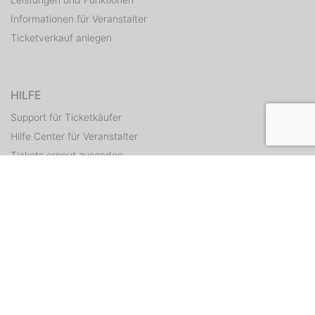
Informationen für Veranstalter
Ticketverkauf anlegen
HILFE
Support für Ticketkäufer
Hilfe Center für Veranstalter
Tickets erneut zusenden
KONTAKT
Kontaktformular
WEITERE ANGEBOTE
ditix.io