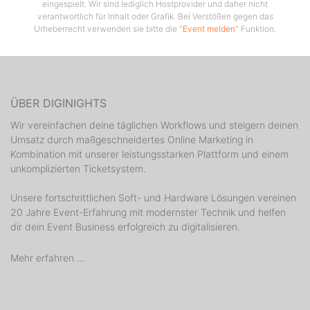
eingespielt. Wir sind lediglich Hostprovider und daher nicht
verantwortlich für Inhalt oder Grafik. Bei Verstößen gegen das
Urheberrecht verwenden sie bitte die "
Event melden
" Funktion.
ÜBER DIGINIGHTS
Wir vereinfachen deine täglichen Workflows und steigern deinen
Umsatz durch maßgeschneidertes Online Marketing in
Kombination mit unserer leistungsstarken Plattform und einem
unkomplizierten Ticketsystem.
Unsere fortschrittlichen Soft- und Hardware Lösungen vereinen
20 Jahre Event-Erfahrung mit modernster Technik und helfen
dir dein Event Business erfolgreich zu digitalisieren.
Mehr erfahren ...