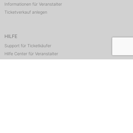
Informationen für Veranstalter
Ticketverkauf anlegen
HILFE
Support für Ticketkäufer
Hilfe Center für Veranstalter
Tickets erneut zusenden
KONTAKT
Kontaktformular
WEITERE ANGEBOTE
ditix.io
handballticket.de