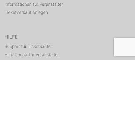
Informationen für Veranstalter
Ticketverkauf anlegen
HILFE
Support für Ticketkäufer
Hilfe Center für Veranstalter
Tickets erneut zusenden
KONTAKT
Kontaktformular
WEITERE ANGEBOTE
ditix.io
handballticket.de