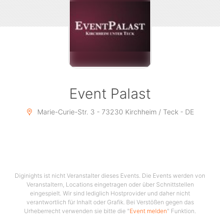
Event Palast
Marie-Curie-Str. 3 - 73230 Kirchheim / Teck - DE
Diginights ist nicht Veranstalter dieses Events. Die Events werden von
Veranstaltern, Locations eingetragen oder über Schnittstellen
eingespielt. Wir sind lediglich Hostprovider und daher nicht
verantwortlich für Inhalt oder Grafik. Bei Verstößen gegen das
Urheberrecht verwenden sie bitte die "
Event melden
" Funktion.