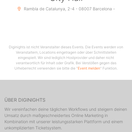
Rambla de Catalunya, 2-4 - 08007 Barcelona -
Diginights ist nicht Veranstalter dieses Events. Die Events werden von
Veranstaltern, Locations eingetragen oder über Schnittstellen
eingespielt. Wir sind lediglich Hostprovider und daher nicht
verantwortlich für Inhalt oder Grafik. Bei Verstößen gegen das
Urheberrecht verwenden sie bitte die "
Event melden
" Funktion.
ÜBER DIGINIGHTS
Wir vereinfachen deine täglichen Workflows und steigern deinen
Umsatz durch maßgeschneidertes Online Marketing in
Kombination mit unserer leistungsstarken Plattform und einem
unkomplizierten Ticketsystem.