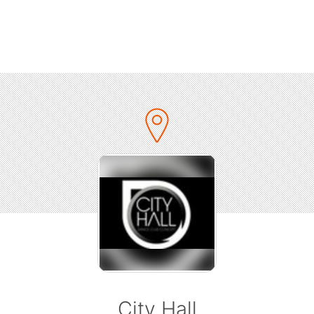
>>> Get on the GUESTLIST here:
https://www.facebook.com/erasmusbarcelonafriends/
-----------------------------------------------------------
---------------
Guestlist - Get signed up and receive discounts!
City Hall