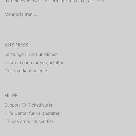
ᐓ Faire Getränkepreise
dir dein Event Business erfolgreich zu digitalisieren.
ᐓ Speisemöglichkeiten: KFC, Burger King und
Mehr erfahren ...
McDonalds ca. 5 Minuten entfernt
ᐓ Gut zu erreichen vom Asperger Bahnhof aus (10-
12min Fußweg):
http://s1.directupload.net/images/121118/5952v4mb.jpg
ᐓ Event ab 16 Jahren mit Aufsichtsberechtigung:
BUSINESS
partyzettel.de/muttizettel.pdf
Leistungen und Funktionen
Informationen für Veranstalter
Ticketverkauf anlegen
߷߷߷߷߷ Social ߷߷߷߷߷
ᐓ Instagram:
https://www.instagram.com/paradoxcommunity/
HILFE
ᐓ DJ-Sets:
Support für Ticketkäufer
https://www.mixcloud.com/paradoxcommunity/
Hilfe Center für Veranstalter
ᐓ Facebook:
https://www.facebook.com/clubparadox/
Tickets erneut zusenden