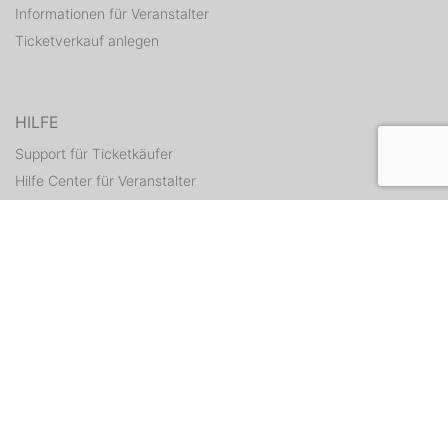
Informationen für Veranstalter
Ticketverkauf anlegen
HILFE
Support für Ticketkäufer
Hilfe Center für Veranstalter
Tickets erneut zusenden
KONTAKT
Kontaktformular
WEITERE ANGEBOTE
ditix.io
handballticket.de