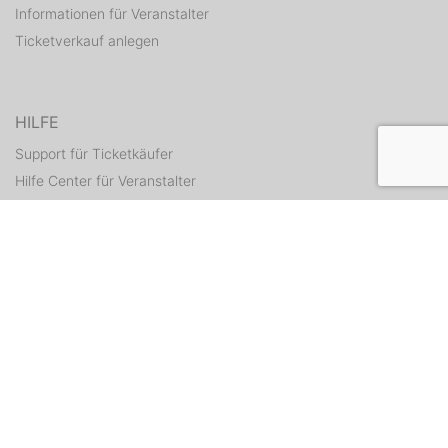
Informationen für Veranstalter
Ticketverkauf anlegen
HILFE
Support für Ticketkäufer
Hilfe Center für Veranstalter
Tickets erneut zusenden
KONTAKT
Kontaktformular
WEITERE ANGEBOTE
ditix.io
handballticket.de