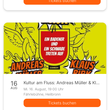
Tickets buchen
16
Kultur am Fluss: Andreas Müller & Klaus Birk "HomeLändZack"
AUG
Mi. 16. August, 19:00 Uhr
Fährlebühne, Heilbronn
Tickets buchen