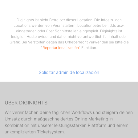
Diginights ist nicht Betreiber dieser Location. Die Infos zu den
Locations werden von Veranstaltern, Locationbetreiber, DJs usw.
eingetragen oder über Schnittstellen eingespielt. Diginights ist
lediglich Hostprovider und daher nicht verantwortlich für Inhalt oder
Grafik. Bei Verstößen gegen das Urheberrecht verwenden sie bitte die
"
Reportar localización
" Funktion.
Solicitar admin de localización
ÜBER DIGINIGHTS
Wir vereinfachen deine täglichen Workflows und steigern deinen
Umsatz durch maßgeschneidertes Online Marketing in
Kombination mit unserer leistungsstarken Plattform und einem
unkomplizierten Ticketsystem.