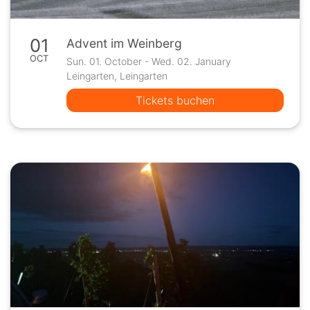
01
Advent im Weinberg
OCT
Sun. 01. October - Wed. 02. January
Leingarten, Leingarten
Tickets buchen