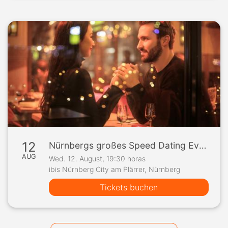
12
Nürnbergs großes Speed Dating Event
AUG
Wed. 12. August, 19:30 horas
ibis Nürnberg City am Plärrer, Nürnberg
Tickets buchen