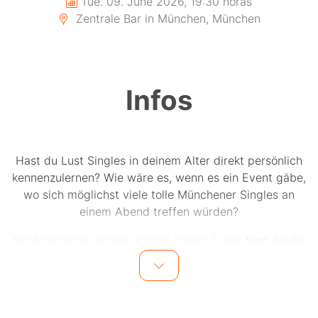
Tue. 09. June 2026, 19:30 horas
Zentrale Bar in München, München
Infos
Hast du Lust Singles in deinem Alter direkt persönlich
kennenzulernen? Wie wäre es, wenn es ein Event gäbe,
wo sich möglichst viele tolle Münchener Singles an
einem Abend treffen würden?
Mit Münchens großem Speed Dating Event
hast du die
Chance auf bis zu 15 einzigartige Dates an einem
Abend.
Bis zu 15 Männer und 15 Frauen in einer Altersgruppe