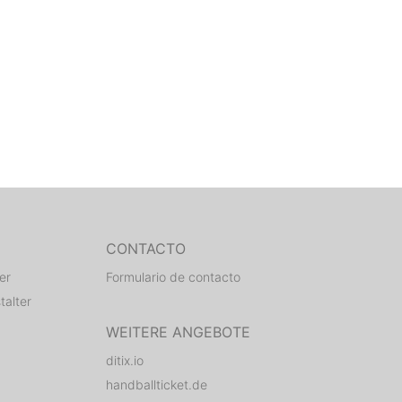
CONTACTO
er
Formulario de contacto
talter
WEITERE ANGEBOTE
ditix.io
handballticket.de