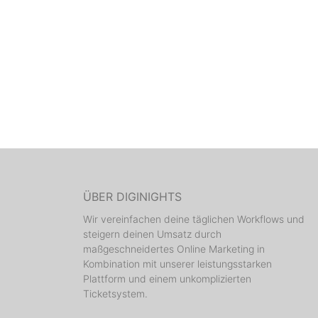
ÜBER DIGINIGHTS
Wir vereinfachen deine täglichen Workflows und
steigern deinen Umsatz durch
maßgeschneidertes Online Marketing in
Kombination mit unserer leistungsstarken
Plattform und einem unkomplizierten
Ticketsystem.