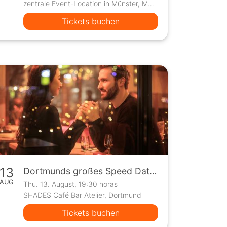
zentrale Event-Location in Münster, Münster
Tickets buchen
13
Dortmunds großes Speed Dating Event
AUG
Thu. 13. August, 19:30 horas
SHADES Café Bar Atelier, Dortmund
Tickets buchen