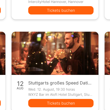
IntercityHotel Hannover, Hannover
Tickets buchen
12
Stuttgarts großes Speed Dating Event
AUG
Wed. 12. August, 19:30 horas
WXYZ Bar im Aloft Hotel Stuttgart, Stuttgart
Tickets buchen