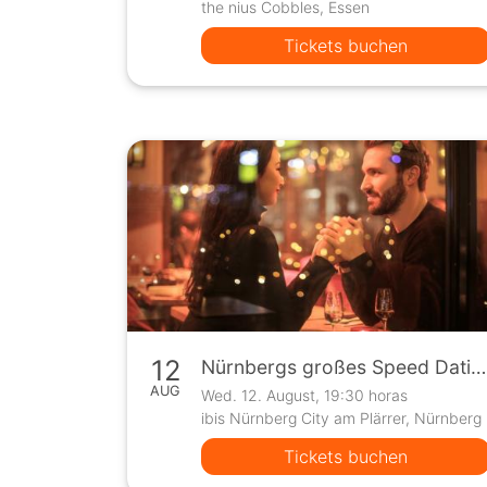
the nius Cobbles, Essen
Tickets buchen
12
Nürnbergs großes Speed Dating Event
AUG
Wed. 12. August, 19:30 horas
ibis Nürnberg City am Plärrer, Nürnberg
Tickets buchen