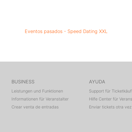
Eventos pasados - Speed Dating XXL
BUSINESS
AYUDA
Leistungen und Funktionen
Support für Ticketkäuf
Informationen für Veranstalter
Hilfe Center für Verans
Crear venta de entradas
Enviar tickets otra vez