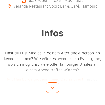
Tue. 09. June 2026, 19:30 horas
Veranda Restaurant Sport Bar & Café, Hamburg
Infos
Hast du Lust Singles in deinem Alter direkt persönlich
kennenzulernen? Wie wäre es, wenn es ein Event gäbe,
wo sich möglichst viele tolle Hamburger Singles an
einem Abend treffen würden?
Mit Hamburgs großem Speed Dating Event
hast du
jetzt die Chance auf bis zu 15 einzigartige Dates an
einem Abend.
Bis zu 15 Männer und 15 Frauen in einer Altersgruppe