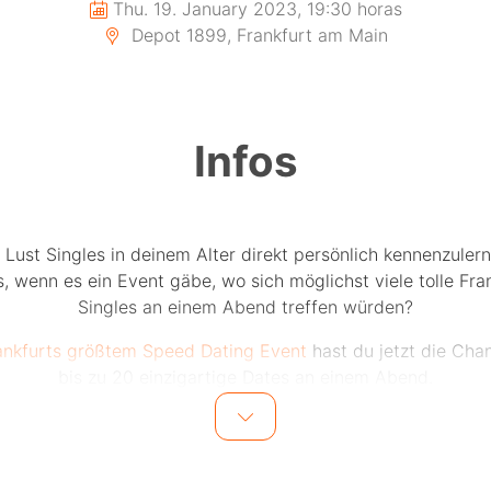
Thu. 19. January 2023, 19:30 horas
Depot 1899, Frankfurt am Main
Infos
 Lust Singles in deinem Alter direkt persönlich kennenzuler
, wenn es ein Event gäbe, wo sich möglichst viele tolle Fra
Singles an einem Abend treffen würden?
ankfurts größtem Speed Dating Event
hast du jetzt die Cha
bis zu 20 einzigartige Dates an einem Abend.
20 Männer und 20 Frauen in einer Altersgruppe lernen sich
Dates kennen. Bei jedem Date sitzen sich jeweils ein Mann 
egenüber. Nach jeweils 5-6 Minuten wird durch den Modera