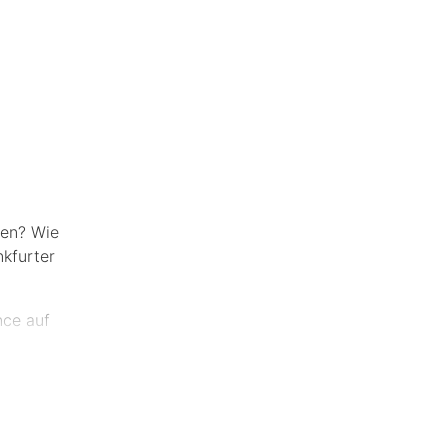
nen? Wie
nkfurter
nce auf
 während
und eine
tor der