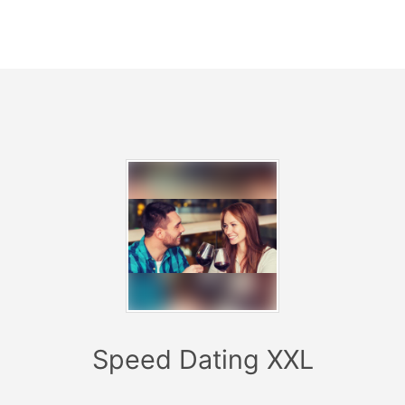
zplatzwechsel angekündigt. Anschließend rücken die Männer
nächsten Frau weiter und das nächste Date beginnt.
ederholende Standardfragen zu vermeiden und dir den Sta
äch zu vereinfachen, wird bei jedem Date eine coole Kenne
Frage vorgegeben.
d des Events kannst du dank dem Teilnehmerbogen markier
gerne wiedersehen willst und bekommst nach dem Event e
ichen Online-Link, wo alle Teilnehmer aufgeführt sind und 
rtung eintragen kannst. Bei Übereinstimmung tauschen wi
tdaten (Email-Adresse) aus, sodass du mit deiner Wunschpe
akt treten kannst. Falls du es nicht schon direkt nach dem 
gemacht hast ;-)
oderator ist beim Event vor Ort, begrüßt die Teilnehmer und 
dich und die anderen Teilnehmer durch das Event.
Speed Dating XXL
kets für Frankfurts größtes Speed Dating Event sind auf 20
schlecht und Altersgruppe begrenzt. Sicher dir daher schne