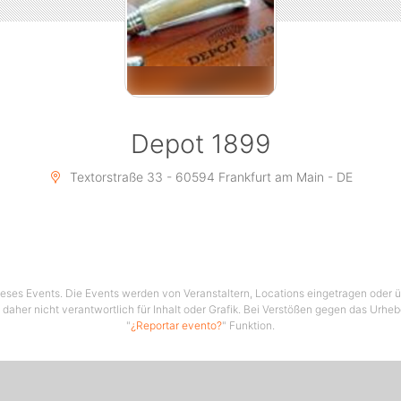
Depot 1899
Textorstraße 33 - 60594 Frankfurt am Main - DE
 dieses Events. Die Events werden von Veranstaltern, Locations eingetragen oder üb
 daher nicht verantwortlich für Inhalt oder Grafik. Bei Verstößen gegen das Urhe
"
¿Reportar evento?
" Funktion.