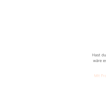
Hast du
wäre es
Mit Fr
Bis zu 
kurzer 
Frau g