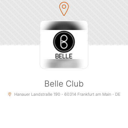
attraktive Menschen, schickes Ambiente und exklusive
Drinks, wenn es bei uns heißt: Rosé
Special an dem Abend:
Alle Frauen bekommen an dem Abend bis 24 uhr ein
Glas Moet & Chandon Rosé als Welcome Drink, doch
das nicht genug kostet an dem Abend jede Moet &
Chandon Rosé 0,75 L Flasche nur 85€ !!
▼ DJ Line Up:
Belle Club
Dj-MystiQue Frankfurt ( Adlib / Travolta / Kane & Abel )
Hanauer Landstraße 190 - 60314 Frankfurt am Main - DE
DJ Raze ( RedBull Three Style Dj )
Ihr wollt bevorzugten Einlass und in entspannter