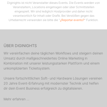
Atmosphäre feiern, dann empfehlen wir euch frühzeitig
Diginights ist nicht Veranstalter dieses Events. Die Events werden von
Veranstaltern, Locations eingetragen oder über Schnittstellen
einen Tisch zu reservieren unter:
eingespielt. Wir sind lediglich Hostprovider und daher nicht
verantwortlich für Inhalt oder Grafik. Bei Verstößen gegen das
Anruf/Whatsapp: 0176 / 240 97 626
Urheberrecht verwenden sie bitte die "
¿Reportar evento?
" Funktion.
Facts:
Wann: Sa. 29.03.2018 - 23 Uhr
ÜBER DIGINIGHTS
Wo: Belle Club - Hanauer Landstrasse 190
Wir vereinfachen deine täglichen Workflows und steigern deinen
Support: 10€
Umsatz durch maßgeschneidertes Online Marketing in
Kombination mit unserer leistungsstarken Plattform und einem
unkomplizierten Ticketsystem.
Unsere fortschrittlichen Soft- und Hardware Lösungen vereinen
20 Jahre Event-Erfahrung mit modernster Technik und helfen
dir dein Event Business erfolgreich zu digitalisieren.
Mehr erfahren ...