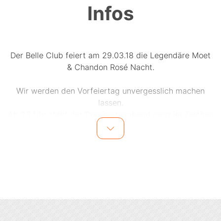
Infos
Der Belle Club feiert am 29.03.18 die Legendäre Moet
& Chandon Rosé Nacht.
Wir werden den Vorfeiertag unvergesslich machen
lassen.
Ab 23 Uhr steht der Donnerstagabend ganz im Zeichen
unserer Legendäre Moet & Chandon Rosé Nacht.
Im BelleClub, im Herzen der Stadt, treffen
Fashionvictims und stylische Trendsetter auf
Anzugträger und Promis, um gemeinsam mit 2
überragenden Hip-Hop Djs zu feiern.
Der rote Teppich wird ausgerollt, die
Champagnerflaschen sind eisgekühlt, lasst euch diesen
Samstag ein, auf eine außergewöhnliche Nacht,