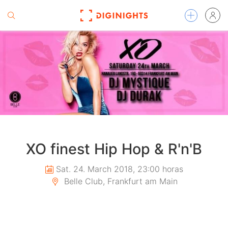
XO finest Hip Hop & R'n'B
Sat. 24. March 2018, 23:00 horas
Belle Club, Frankfurt am Main