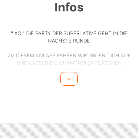
Infos
" XO " DIE PARTY DER SUPERLATIVE GEHT IN DIE
NÄCHSTE RUNDE
ZU DIESEM ANLASS FAHREN WIR ORDENLTICH AUF
UND LASSEN DIE CHAMPAGNER FLASCHEN
KNALLEN!!!
XO steht für Hugs & Kisses und ist ein Event von
Freunden für Freunde.
Etliche Nächte haben wir gemeinsam in unserem
ehemaligen Lieblingsclub APT - Apartment gefeiert.
Woche für Woche hatten wir ohne Absprache ein Date
zum tanzen zusammen. Dieses Feeling möchten wir bei
allen nochmal wecken und laden euch ein zu XO im