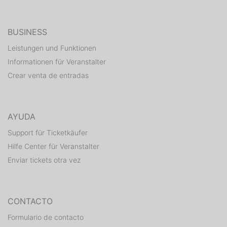
Dj-MystiQue Frankfurt ( Adlib / Travolta / Kane & Abel )
BUSINESS
DJ Durak ( Planet Radio , Capo & Nimo Tour Dj )
Leistungen und Funktionen
Informationen für Veranstalter
Crear venta de entradas
Ihr wollt bevorzugten Einlass und in entspannter
Atmosphäre feiern, dann empfehlen wir euch frühzeitig
einen Tisch zu reservieren unter:
AYUDA
Anruf/Whatsapp: 0176 / 240 97 626
Support für Ticketkäufer
Hilfe Center für Veranstalter
Facts:
Enviar tickets otra vez
Wann: Sa. 24.03.2018 - 23 Uhr
Wo: Belle Club - Hanauer Landstrasse 190
Support: 10€
CONTACTO
Formulario de contacto