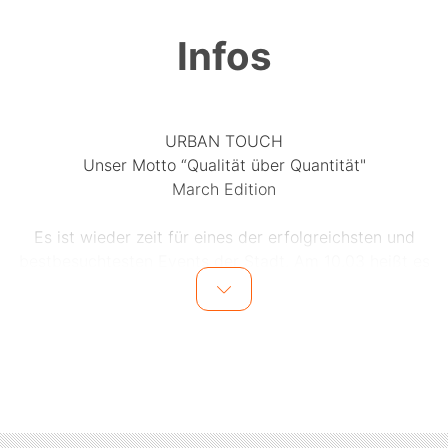
Infos
URBAN TOUCH
Unser Motto “Qualität über Quantität"
March Edition
Es ist wieder zeit für eines der erfolgreichsten und
bestbesuchtesten Events der Stadt. Am 10.03 heißt es
URBAN TOUCH!!
Wer bei einer unserer Partys dabei war, weiß, dass
Urban Touch für Qualität steht Keine andere Party im
Rhein Main Gebiet bringt soviele bekannte Fussballer
zusammen (darunter bereits mehrere Nationalspieler).
Aber auch die anderen Gäste der Urban Touch Reihe
sind die Crème de la Crème!! Dafür arbeiten wir hart,