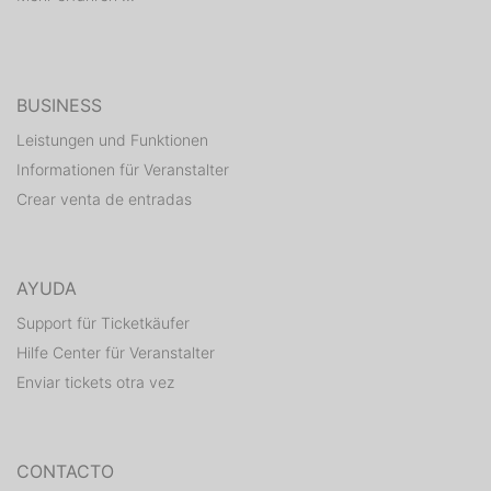
Musti Privato oder Belle Club
Um lange Wartezeiten zu vermeiden, empfehlen wir
Euch frühzeitig zu erscheinen.
BUSINESS
Leistungen und Funktionen
Dresscode : Dress to impress
Informationen für Veranstalter
Einlass ab : 23 Uhr
Crear venta de entradas
Entry: 10 Euro
Belle Club
Hanauer Landstrasse 190
AYUDA
60314 Frankfurt am Main
Support für Ticketkäufer
Hilfe Center für Veranstalter
Enviar tickets otra vez
CONTACTO