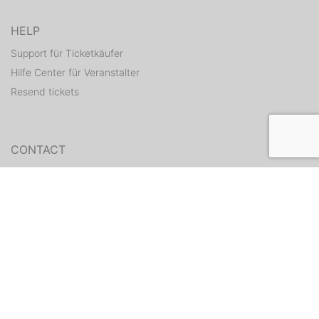
HELP
Support für Ticketkäufer
Hilfe Center für Veranstalter
Resend tickets
CONTACT
Contact form
WEITERE ANGEBOTE
ditix.io
handballticket.de