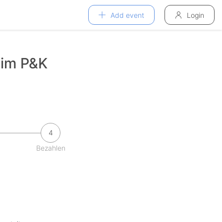
Add event
Login
y im P&K
4
Bezahlen