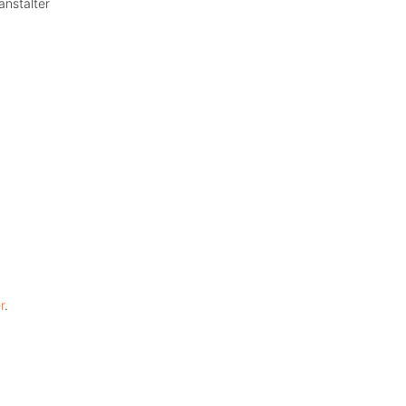
anstalter
r
.