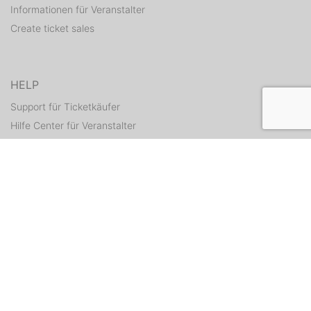
Informationen für Veranstalter
Create ticket sales
HELP
Support für Ticketkäufer
Hilfe Center für Veranstalter
Resend tickets
CONTACT
Contact form
WEITERE ANGEBOTE
ditix.io
handballticket.de