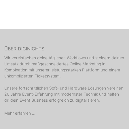
ÜBER DIGINIGHTS
Wir vereinfachen deine täglichen Workflows und steigern deinen
Umsatz durch maßgeschneidertes Online Marketing in
Kombination mit unserer leistungsstarken Plattform und einem
unkomplizierten Ticketsystem.
Unsere fortschrittlichen Soft- und Hardware Lösungen vereinen
20 Jahre Event-Erfahrung mit modernster Technik und helfen
dir dein Event Business erfolgreich zu digitalisieren.
Mehr erfahren ...