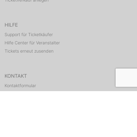
HILFE
Support für Ticketkäufer
Hilfe Center für Veranstalter
Tickets erneut zusenden
KONTAKT
Kontaktformular
WEITERE ANGEBOTE
ditix.io
handballticket.de