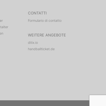
CONTATTI
er
Formulario di contatto
talter
den
WEITERE ANGEBOTE
ditix.io
handballticket.de