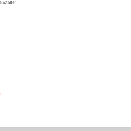
anstalter
r
.