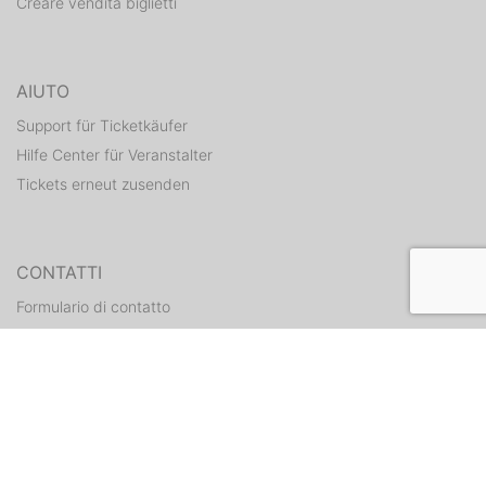
Creare vendita biglietti
AIUTO
Support für Ticketkäufer
Hilfe Center für Veranstalter
Tickets erneut zusenden
CONTATTI
Formulario di contatto
WEITERE ANGEBOTE
ditix.io
handballticket.de