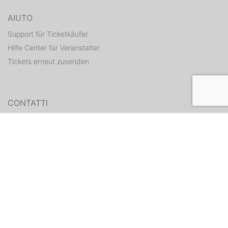
AIUTO
Support für Ticketkäufer
Hilfe Center für Veranstalter
Tickets erneut zusenden
CONTATTI
Formulario di contatto
WEITERE ANGEBOTE
ditix.io
handballticket.de
Contatti
•
Condizioni
•
Protezione dati