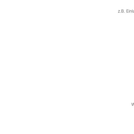
z.B. Ein
W