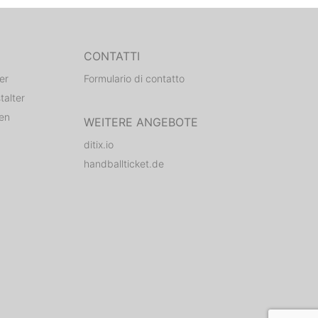
CONTATTI
er
Formulario di contatto
talter
den
WEITERE ANGEBOTE
ditix.io
handballticket.de