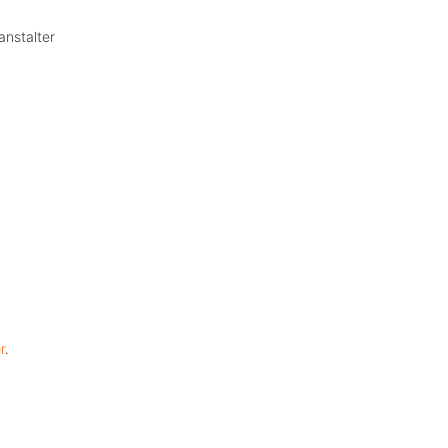
anstalter
r
.