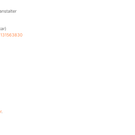
anstalter
kar)
7131563830
r
.