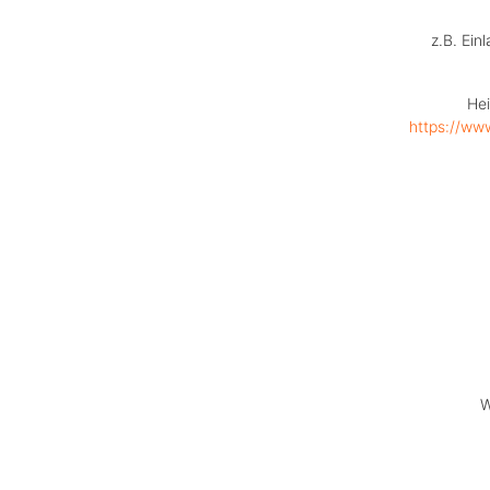
z.B. Ein
Hei
https://www
W