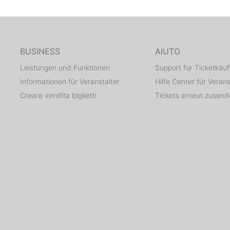
BUSINESS
AIUTO
Leistungen und Funktionen
Support für Ticketkäuf
Informationen für Veranstalter
Hilfe Center für Verans
Creare vendita biglietti
Tickets erneut zusen