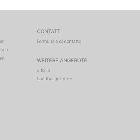
CONTATTI
er
Formulario di contatto
talter
den
WEITERE ANGEBOTE
ditix.io
handballticket.de