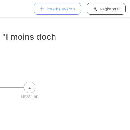
Inserire evento
Registrarsi
r "I moins doch
4
Bezahlen