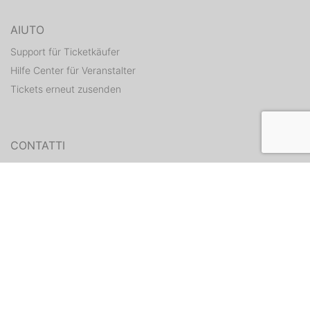
AIUTO
Support für Ticketkäufer
Hilfe Center für Veranstalter
Tickets erneut zusenden
CONTATTI
Formulario di contatto
WEITERE ANGEBOTE
ditix.io
handballticket.de