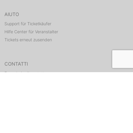
AIUTO
Support für Ticketkäufer
Hilfe Center für Veranstalter
Tickets erneut zusenden
CONTATTI
Formulario di contatto
WEITERE ANGEBOTE
ditix.io
handballticket.de