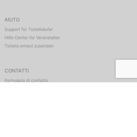
AIUTO
Support für Ticketkäufer
Hilfe Center für Veranstalter
Tickets erneut zusenden
CONTATTI
Formulario di contatto
WEITERE ANGEBOTE
ditix.io
handballticket.de