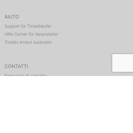
AIUTO
Support für Ticketkäufer
Hilfe Center für Veranstalter
Tickets erneut zusenden
CONTATTI
Formulario di contatto
WEITERE ANGEBOTE
ditix.io
handballticket.de