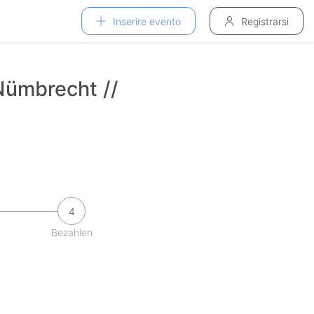
Inserire evento
Registrarsi
 Nümbrecht //
4
Bezahlen