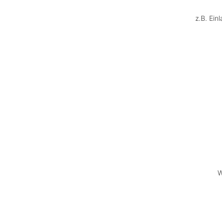
z.B. Ein
W