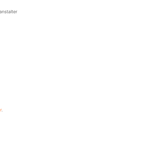
anstalter
r
.