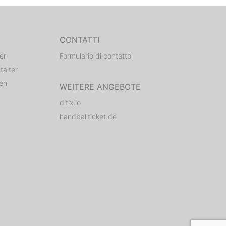
CONTATTI
er
Formulario di contatto
talter
den
WEITERE ANGEBOTE
ditix.io
handballticket.de