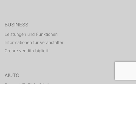
BUSINESS
Leistungen und Funktionen
Informationen für Veranstalter
Creare vendita biglietti
AIUTO
Support für Ticketkäufer
Hilfe Center für Veranstalter
Tickets erneut zusenden
CONTATTI
Formulario di contatto