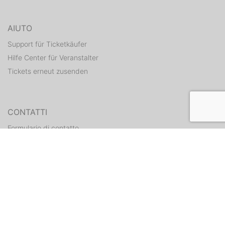
AIUTO
Support für Ticketkäufer
Hilfe Center für Veranstalter
Tickets erneut zusenden
CONTATTI
Formulario di contatto
WEITERE ANGEBOTE
ditix.io
handballticket.de