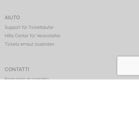
AIUTO
Support für Ticketkäufer
Hilfe Center für Veranstalter
Tickets erneut zusenden
CONTATTI
Formulario di contatto
WEITERE ANGEBOTE
ditix.io
handballticket.de