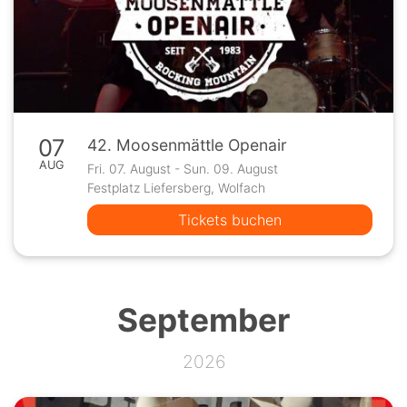
07
42. Moosenmättle Openair
AUG
Fri. 07. August - Sun. 09. August
Festplatz Liefersberg, Wolfach
Tickets buchen
September
2026