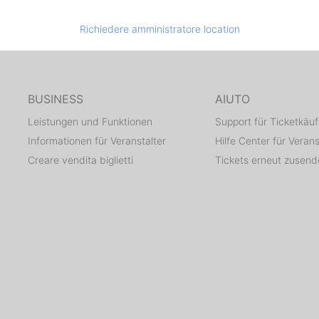
Richiedere amministratore location
BUSINESS
AIUTO
Leistungen und Funktionen
Support für Ticketkäuf
Informationen für Veranstalter
Hilfe Center für Verans
Creare vendita biglietti
Tickets erneut zusen