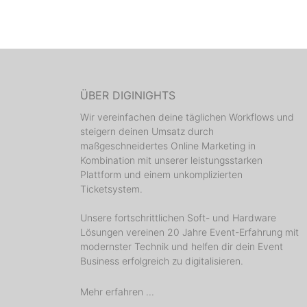
ÜBER DIGINIGHTS
Wir vereinfachen deine täglichen Workflows und
steigern deinen Umsatz durch
maßgeschneidertes Online Marketing in
Kombination mit unserer leistungsstarken
Plattform und einem unkomplizierten
Ticketsystem.
Unsere fortschrittlichen Soft- und Hardware
Lösungen vereinen 20 Jahre Event-Erfahrung mit
modernster Technik und helfen dir dein Event
Business erfolgreich zu digitalisieren.
Mehr erfahren ...