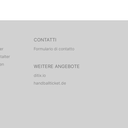
CONTATTI
er
Formulario di contatto
talter
den
WEITERE ANGEBOTE
ditix.io
handballticket.de