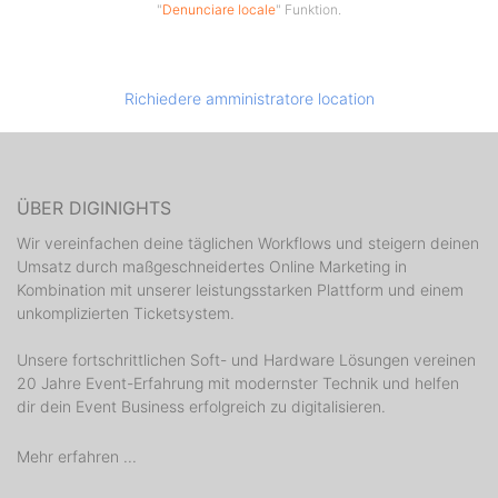
"
Denunciare locale
" Funktion.
Richiedere amministratore location
ÜBER DIGINIGHTS
Wir vereinfachen deine täglichen Workflows und steigern deinen
Umsatz durch maßgeschneidertes Online Marketing in
Kombination mit unserer leistungsstarken Plattform und einem
unkomplizierten Ticketsystem.
Unsere fortschrittlichen Soft- und Hardware Lösungen vereinen
20 Jahre Event-Erfahrung mit modernster Technik und helfen
dir dein Event Business erfolgreich zu digitalisieren.
Mehr erfahren ...