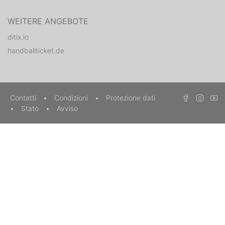
WEITERE ANGEBOTE
ditix.io
handballticket.de
Contatti
•
Condizioni
•
Protezione dati
•
Stato
•
Avviso