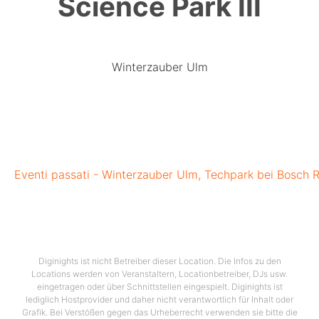
Science Park III
Winterzauber Ulm
Eventi passati - Winterzauber Ulm, Techpark bei Bosch Re
Diginights ist nicht Betreiber dieser Location. Die Infos zu den
Locations werden von Veranstaltern, Locationbetreiber, DJs usw.
eingetragen oder über Schnittstellen eingespielt. Diginights ist
lediglich Hostprovider und daher nicht verantwortlich für Inhalt oder
Grafik. Bei Verstößen gegen das Urheberrecht verwenden sie bitte die