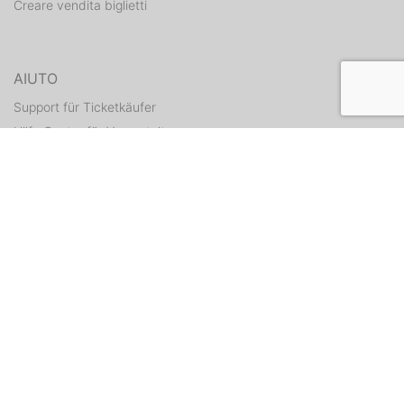
Creare vendita biglietti
AIUTO
Support für Ticketkäufer
Hilfe Center für Veranstalter
Tickets erneut zusenden
CONTATTI
Formulario di contatto
WEITERE ANGEBOTE
ditix.io
handballticket.de