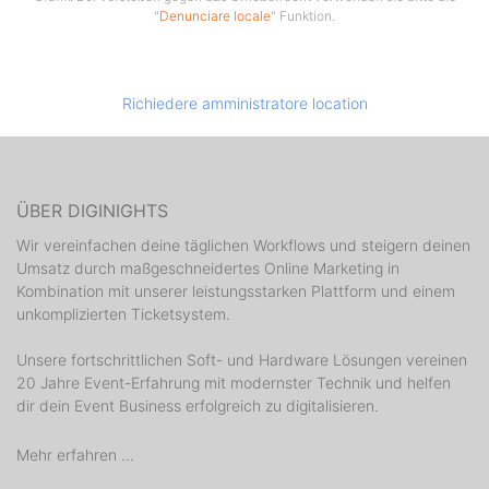
"
Denunciare locale
" Funktion.
Richiedere amministratore location
ÜBER DIGINIGHTS
Wir vereinfachen deine täglichen Workflows und steigern deinen
Umsatz durch maßgeschneidertes Online Marketing in
Kombination mit unserer leistungsstarken Plattform und einem
unkomplizierten Ticketsystem.
Unsere fortschrittlichen Soft- und Hardware Lösungen vereinen
20 Jahre Event-Erfahrung mit modernster Technik und helfen
dir dein Event Business erfolgreich zu digitalisieren.
Mehr erfahren ...