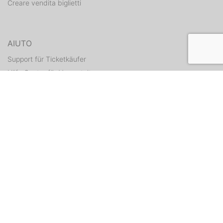
Creare vendita biglietti
AIUTO
Support für Ticketkäufer
Hilfe Center für Veranstalter
Tickets erneut zusenden
CONTATTI
Formulario di contatto
WEITERE ANGEBOTE
ditix.io
handballticket.de