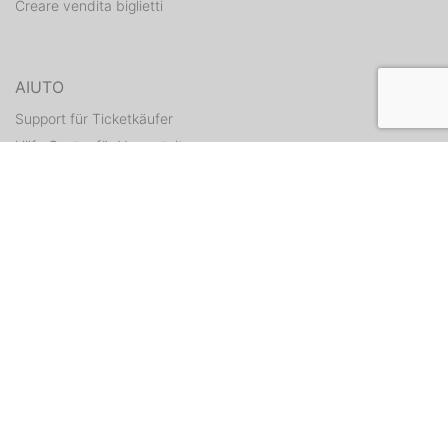
Creare vendita biglietti
AIUTO
Support für Ticketkäufer
Hilfe Center für Veranstalter
Tickets erneut zusenden
CONTATTI
Formulario di contatto
WEITERE ANGEBOTE
ditix.io
handballticket.de