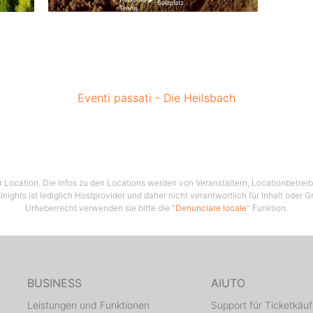
Eventi passati - Die Heilsbach
ser Location. Die Infos zu den Locations werden von Veranstaltern, Locationbetrei
ginights ist lediglich Hostprovider und daher nicht verantwortlich für Inhalt oder 
Urheberrecht verwenden sie bitte die "
Denunciare locale
" Funktion.
BUSINESS
AIUTO
Leistungen und Funktionen
Support für Ticketkäuf